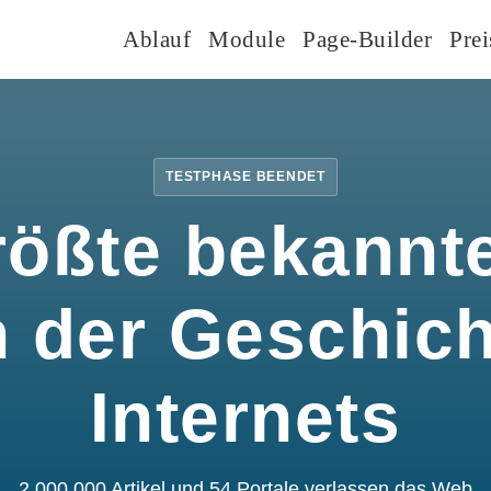
Ablauf
Module
Page-Builder
Prei
TESTPHASE BEENDET
rößte bekannte
n der Geschic
Internets
2.000.000 Artikel und 54 Portale verlassen das Web