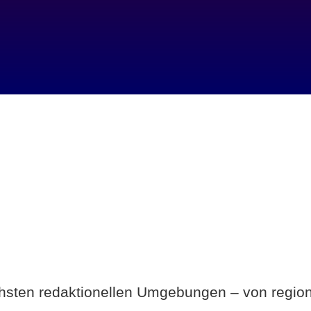
Breite statt Schönwetter-Test.
ichsten redaktionellen Umgebungen – von region