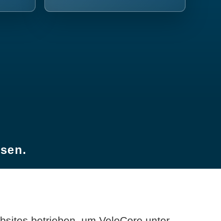
esen.
sites betrieben, um VeloCore unter