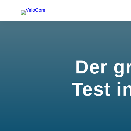
Der g
Test i