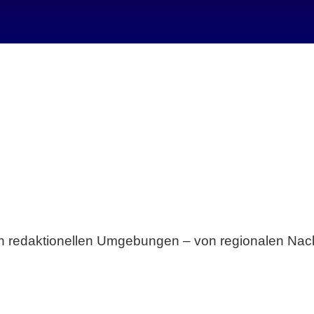
Breite statt Schönwetter-Test.
sten redaktionellen Umgebungen – von regionalen Nach