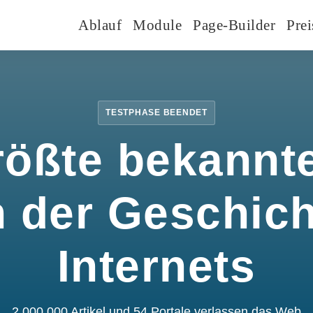
Ablauf
Module
Page-Builder
Prei
TESTPHASE BEENDET
rößte bekannte
n der Geschic
Internets
2.000.000 Artikel und 54 Portale verlassen das Web