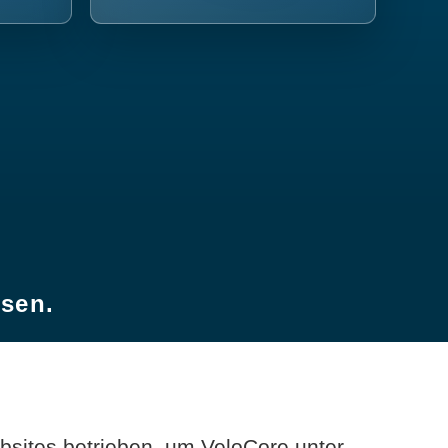
esen.
sites betrieben, um VeloCore unter