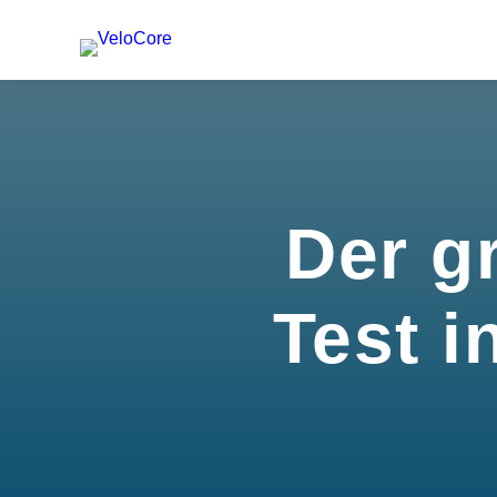
Der g
Test i