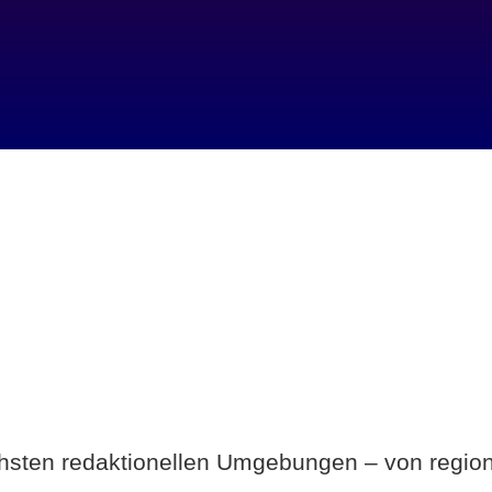
Breite statt Schönwetter-Test.
ichsten redaktionellen Umgebungen – von region