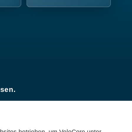
esen.
sites betrieben, um VeloCore unter