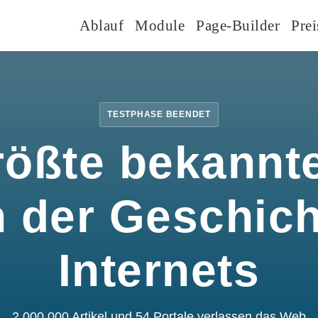
Ablauf
Module
Page-Builder
Prei
TESTPHASE BEENDET
rößte bekannte
n der Geschic
Internets
2.000.000 Artikel und 54 Portale verlassen das Web