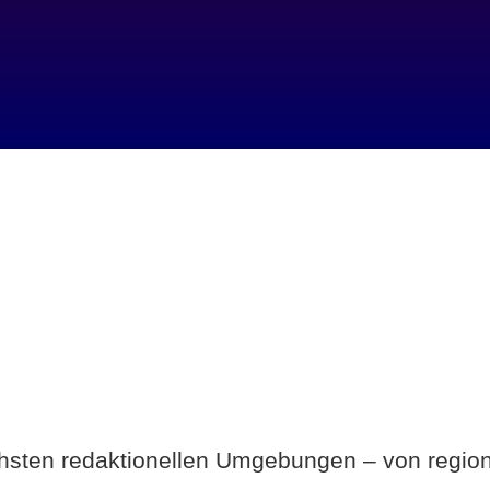
Breite statt Schönwetter-Test.
ichsten redaktionellen Umgebungen – von region