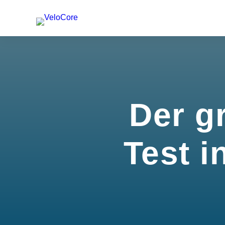
Der g
Test i