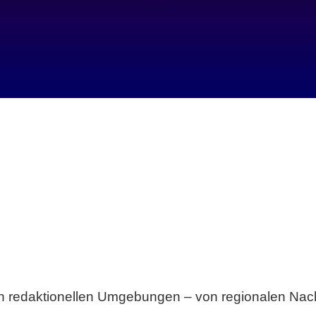
Breite statt Schönwetter-Test.
sten redaktionellen Umgebungen – von regionalen Nach