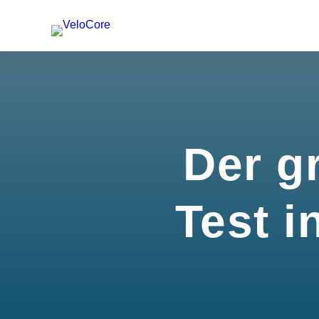
Der g
Test i