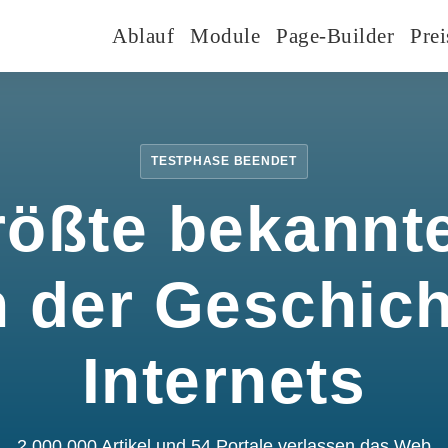
Ablauf
Module
Page-Builder
Prei
TESTPHASE BEENDET
rößte bekannte
n der Geschic
Internets
2.000.000 Artikel und 54 Portale verlassen das Web