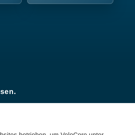
esen.
sites betrieben, um VeloCore unter