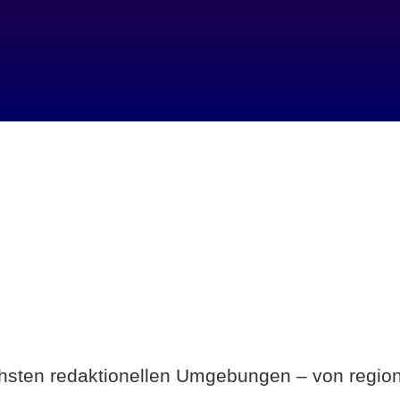
Breite statt Schönwetter-Test.
ichsten redaktionellen Umgebungen – von region