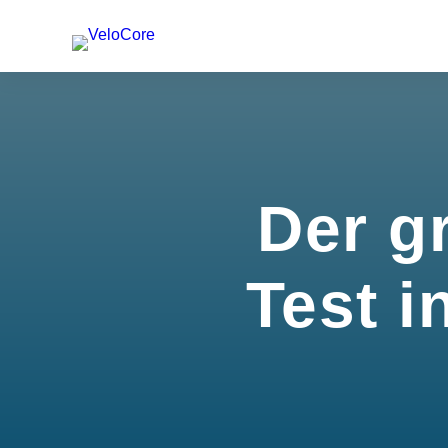
Der g
Test i