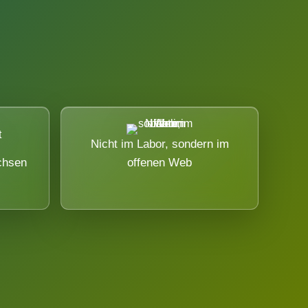
Nicht im Labor, sondern im
chsen
offenen Web