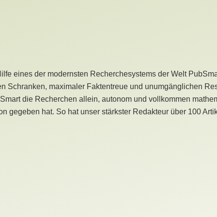
Hilfe eines der modernsten Recherchesystems der Welt PubSmart 
en Schranken, maximaler Faktentreue und unumgänglichen Restr
bSmart die Recherchen allein, autonom und vollkommen mathema
n gegeben hat. So hat unser stärkster Redakteur über 100 Arti