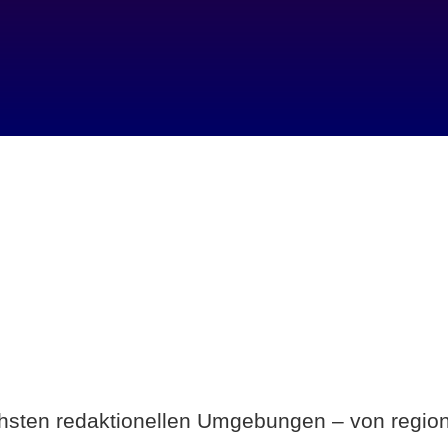
Breite statt Schönwetter-Test.
ichsten redaktionellen Umgebungen – von region