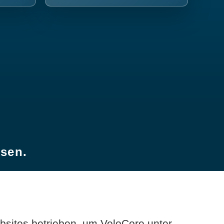
esen.
sites betrieben, um VeloCore unter