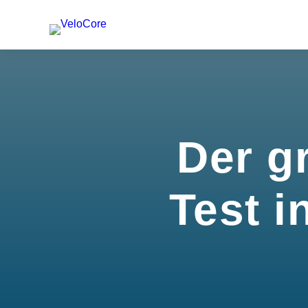
Der g
Test i