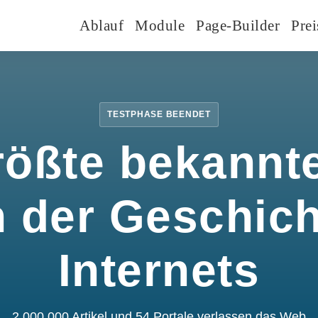
Ablauf
Module
Page-Builder
Prei
TESTPHASE BEENDET
rößte bekannte
n der Geschic
Internets
2.000.000 Artikel und 54 Portale verlassen das Web