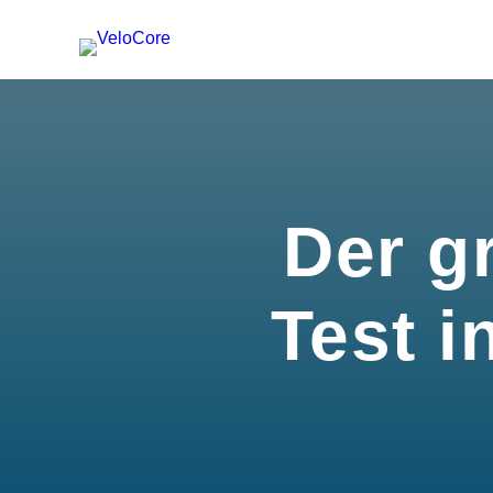
Der g
Test i