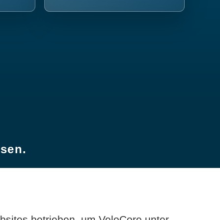
esen.
sites betrieben, um VeloCore unter