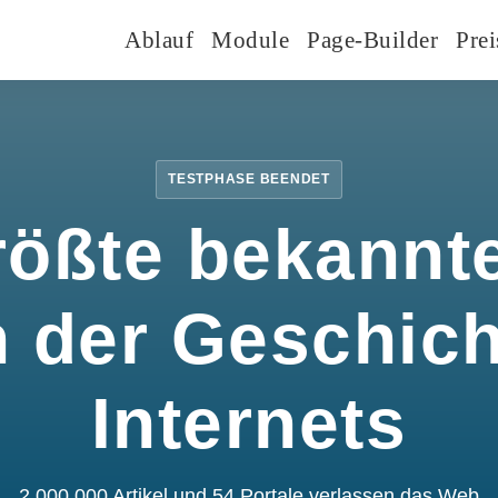
Ablauf
Module
Page-Builder
Prei
TESTPHASE BEENDET
rößte bekannte
n der Geschic
Internets
2.000.000 Artikel und 54 Portale verlassen das Web