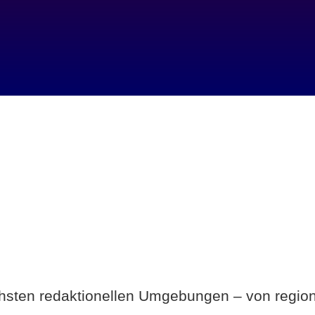
Breite statt Schönwetter-Test.
ichsten redaktionellen Umgebungen – von region