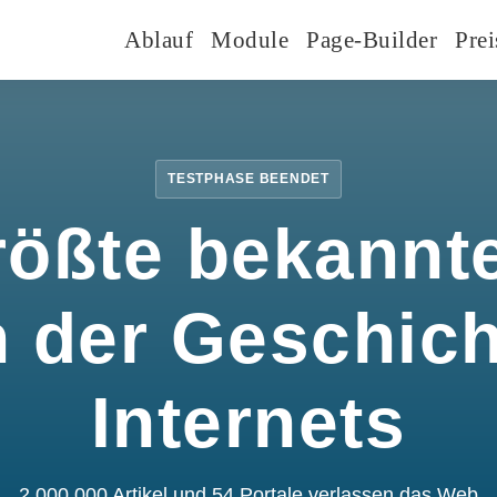
Ablauf
Module
Page-Builder
Prei
TESTPHASE BEENDET
rößte bekannte
n der Geschic
Internets
2.000.000 Artikel und 54 Portale verlassen das Web