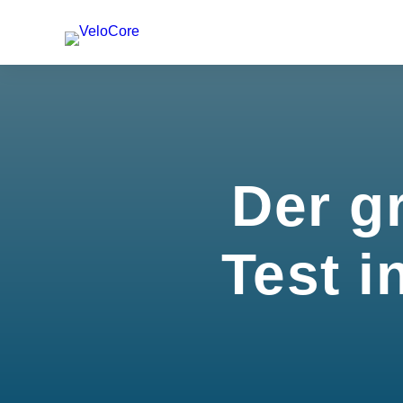
Der g
Test i