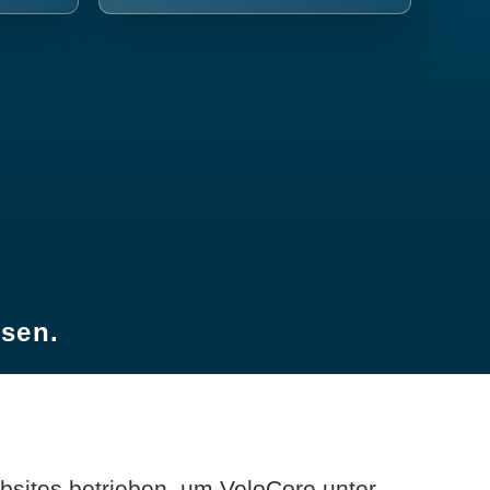
esen.
sites betrieben, um VeloCore unter