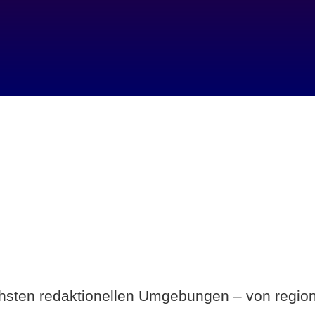
Breite statt Schönwetter-Test.
ichsten redaktionellen Umgebungen – von region