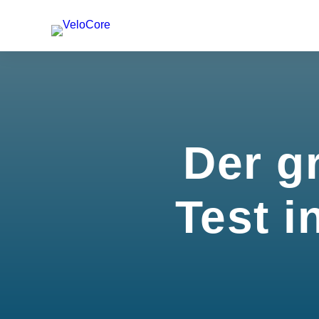
Der g
Test i