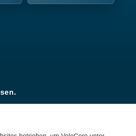
esen.
sites betrieben, um VeloCore unter