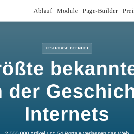
Ablauf
Module
Page-Builder
Prei
TESTPHASE BEENDET
rößte bekannte
n der Geschic
Internets
2.000.000 Artikel und 54 Portale verlassen das Web