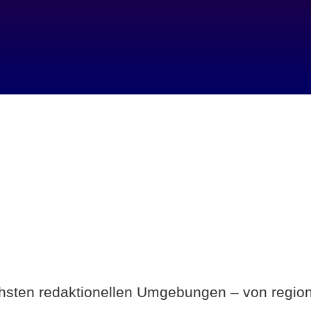
Breite statt Schönwetter-Test.
ichsten redaktionellen Umgebungen – von region