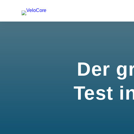
Der g
Test i