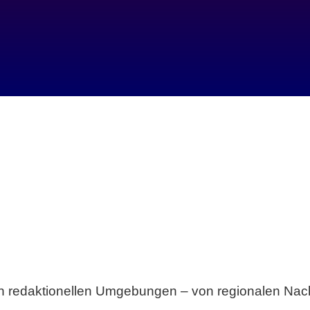
Breite statt Schönwetter-Test.
sten redaktionellen Umgebungen – von regionalen Nach