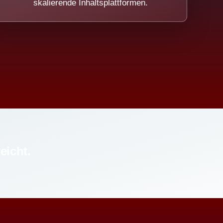
skalierende Inhaltsplattformen.
eicht.