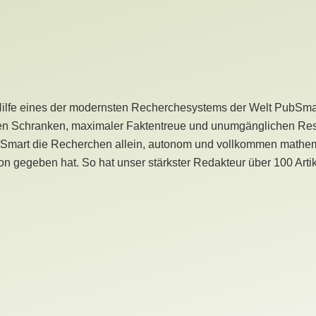
Hilfe eines der modernsten Recherchesystems der Welt PubSmart 
en Schranken, maximaler Faktentreue und unumgänglichen Restr
bSmart die Recherchen allein, autonom und vollkommen mathema
n gegeben hat. So hat unser stärkster Redakteur über 100 Arti